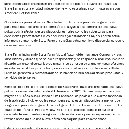
son responsables financieramente por los productos de seguro de mascotas.
State Farm es una entidad independiente y no está afiliada con Trupanion ni con
American Pet Insurance.
Condiciones preexistentes:
Si actualmente tiene una póliza de seguro médico
para mascotas, el cambio de compañía de seguros o la compra de una nueva
póliza podría afectar ciertas disposiciones, tales como las coberturas para
condiciones preexistentes o los deducibles ya establecidos bajo su póliza actual.
Informe a su agente de State Farm si su póliza actual contiene disposiciones que le
convenga mantener.
State Farm (incluyendo State Farm Mutual Automobile Insurance Company y sus
subsidiarias y afiliadas) no se hace responsable y no respalda ni aprueba, implícita
ni explícitamente, el contenido de ningún sitio de terceros al que se haga referencia
en este material. Los productos y servicios son ofrecidos por terceros y State
Farm no garantiza la mercantabilidad, la idoneidad ni la calidad de los productos y
servicios de terceros.
Beneficio disponible para los clientes de State Farm que han comprado una nueva
póliza de seguro de vida desde el 1 de enero de 2022. Si bien cualquier persona
mayor de 18 años puede unirse a Life Enhanced, es posible que ciertas funciones
de la aplicación, incluyendo las recompensas, no estén disponibles a menos que
tengas una póliza de seguro de vida elegible de State Farm.En este momento, los
titulares de póliza en Florida y New York no son elegibles para el programa
completo.Ten en cuenta que algunos titulares de póliza pueden experimentar un
retraso antes de que una nueva póliza sea elegible para recompensas.
Esto no es una solicitud para comprar o vender productos de seguros de State