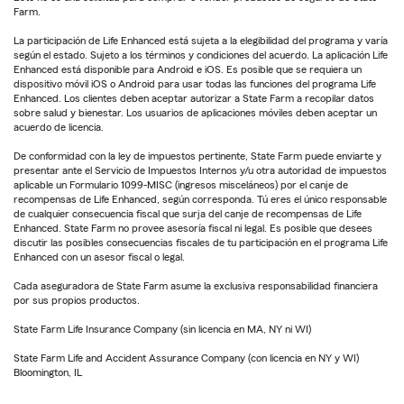
Farm.
La participación de Life Enhanced está sujeta a la elegibilidad del programa y varía
según el estado. Sujeto a los términos y condiciones del acuerdo. La aplicación Life
Enhanced está disponible para Android e iOS. Es posible que se requiera un
dispositivo móvil iOS o Android para usar todas las funciones del programa Life
Enhanced. Los clientes deben aceptar autorizar a State Farm a recopilar datos
sobre salud y bienestar. Los usuarios de aplicaciones móviles deben aceptar un
acuerdo de licencia.
De conformidad con la ley de impuestos pertinente, State Farm puede enviarte y
presentar ante el Servicio de Impuestos Internos y/u otra autoridad de impuestos
aplicable un Formulario 1099-MISC (ingresos misceláneos) por el canje de
recompensas de Life Enhanced, según corresponda. Tú eres el único responsable
de cualquier consecuencia fiscal que surja del canje de recompensas de Life
Enhanced. State Farm no provee asesoría fiscal ni legal. Es posible que desees
discutir las posibles consecuencias fiscales de tu participación en el programa Life
Enhanced con un asesor fiscal o legal.
Cada aseguradora de State Farm asume la exclusiva responsabilidad financiera
por sus propios productos.
State Farm Life Insurance Company (sin licencia en MA, NY ni WI)
State Farm Life and Accident Assurance Company (con licencia en NY y WI)
Bloomington, IL