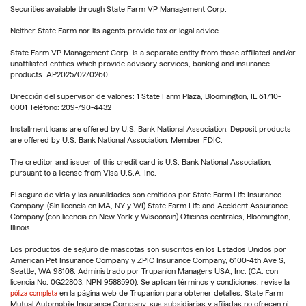
Securities available through State Farm VP Management Corp.
Neither State Farm nor its agents provide tax or legal advice.
State Farm VP Management Corp. is a separate entity from those affiliated and/or
unaffiliated entities which provide advisory services, banking and insurance
products. AP2025/02/0260
Dirección del supervisor de valores: 1 State Farm Plaza, Bloomington, IL 61710-
0001 Teléfono: 209-790-4432
Installment loans are offered by U.S. Bank National Association. Deposit products
are offered by U.S. Bank National Association. Member FDIC.
The creditor and issuer of this credit card is U.S. Bank National Association,
pursuant to a license from Visa U.S.A. Inc.
El seguro de vida y las anualidades son emitidos por State Farm Life Insurance
Company. (Sin licencia en MA, NY y WI) State Farm Life and Accident Assurance
Company (con licencia en New York y Wisconsin) Oficinas centrales, Bloomington,
Illinois.
Los productos de seguro de mascotas son suscritos en los Estados Unidos por
American Pet Insurance Company y ZPIC Insurance Company, 6100-4th Ave S,
Seattle, WA 98108. Administrado por Trupanion Managers USA, Inc. (CA: con
licencia No. 0G22803, NPN 9588590). Se aplican términos y condiciones, revise la
póliza completa
en la página web de Trupanion para obtener detalles. State Farm
Mutual Automobile Insurance Company, sus subsidiarias y afiliadas no ofrecen ni