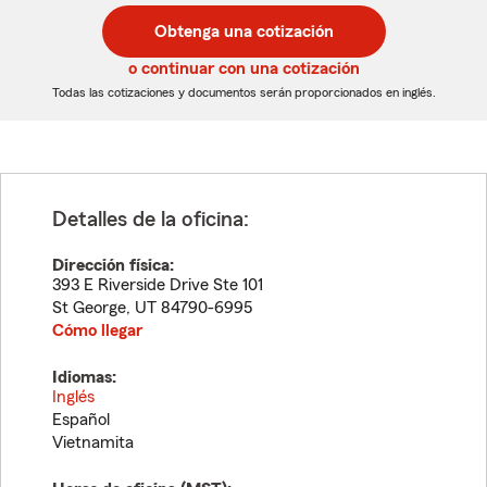
código
código
postal
postal
Obtenga una cotización
de
de
5
5
o continuar con una cotización
dígitos
dígitos
Todas las cotizaciones y documentos serán proporcionados en inglés.
Detalles de la oficina:
Dirección física:
393 E Riverside Drive Ste 101
St George
,
UT
84790-6995
Cómo llegar
Idiomas:
Inglés
Español
Vietnamita