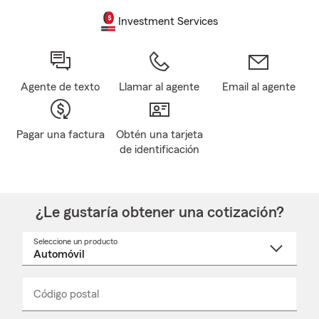
Investment Services
Agente de texto
Llamar al agente
Email al agente
Pagar una factura
Obtén una tarjeta
de identificación
¿Le gustaría obtener una cotización?
Seleccione un producto
Seleccione
un
nombre
de
producto
del
Código postal
Ingresa
Ingresa
_____
menú
un
un
desplegable