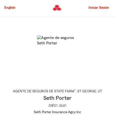
Pasar
al
English
Iniciar Sesión
contenido
principal
Comienzo
del
contenido
principal
®
AGENTE DE SEGUROS DE STATE FARM
,
ST GEORGE
, UT
Seth Porter
ChFC®
,
CLU®
Seth Porter Insurance Agcy Inc